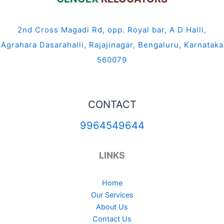
2nd Cross Magadi Rd, opp. Royal bar, A D Halli,
Agrahara Dasarahalli, Rajajinagar, Bengaluru, Karnataka
560079
CONTACT
9964549644
LINKS
Home
Our Services
About Us
Contact Us