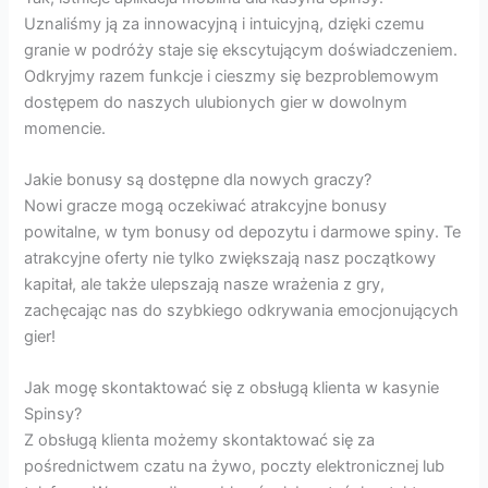
Uznaliśmy ją za innowacyjną i intuicyjną, dzięki czemu
granie w podróży staje się ekscytującym doświadczeniem.
Odkryjmy razem funkcje i cieszmy się bezproblemowym
dostępem do naszych ulubionych gier w dowolnym
momencie.
Jakie bonusy są dostępne dla nowych graczy?
Nowi gracze mogą oczekiwać atrakcyjne bonusy
powitalne, w tym bonusy od depozytu i darmowe spiny. Te
atrakcyjne oferty nie tylko zwiększają nasz początkowy
kapitał, ale także ulepszają nasze wrażenia z gry,
zachęcając nas do szybkiego odkrywania emocjonujących
gier!
Jak mogę skontaktować się z obsługą klienta w kasynie
Spinsy?
Z obsługą klienta możemy skontaktować się za
pośrednictwem czatu na żywo, poczty elektronicznej lub