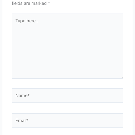
fields are marked
*
Type
here..
Name*
Email*