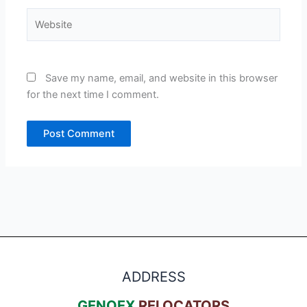
Website
Save my name, email, and website in this browser
for the next time I comment.
ADDRESS
GENOEX
RELOCATORS