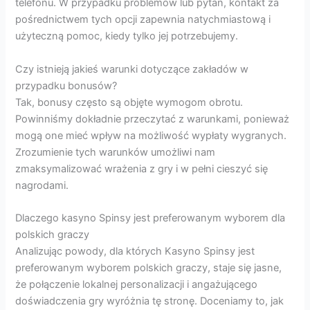
telefonu. W przypadku problemów lub pytań, kontakt za
pośrednictwem tych opcji zapewnia natychmiastową i
użyteczną pomoc, kiedy tylko jej potrzebujemy.
Czy istnieją jakieś warunki dotyczące zakładów w
przypadku bonusów?
Tak, bonusy często są objęte wymogom obrotu.
Powinniśmy dokładnie przeczytać z warunkami, ponieważ
mogą one mieć wpływ na możliwość wypłaty wygranych.
Zrozumienie tych warunków umożliwi nam
zmaksymalizować wrażenia z gry i w pełni cieszyć się
nagrodami.
Dlaczego kasyno Spinsy jest preferowanym wyborem dla
polskich graczy
Analizując powody, dla których Kasyno Spinsy jest
preferowanym wyborem polskich graczy, staje się jasne,
że połączenie lokalnej personalizacji i angażującego
doświadczenia gry wyróżnia tę stronę. Doceniamy to, jak