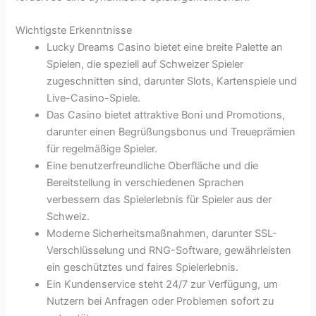
Wichtigste Erkenntnisse
Lucky Dreams Casino bietet eine breite Palette an
Spielen, die speziell auf Schweizer Spieler
zugeschnitten sind, darunter Slots, Kartenspiele und
Live-Casino-Spiele.
Das Casino bietet attraktive Boni und Promotions,
darunter einen Begrüßungsbonus und Treueprämien
für regelmäßige Spieler.
Eine benutzerfreundliche Oberfläche und die
Bereitstellung in verschiedenen Sprachen
verbessern das Spielerlebnis für Spieler aus der
Schweiz.
Moderne Sicherheitsmaßnahmen, darunter SSL-
Verschlüsselung und RNG-Software, gewährleisten
ein geschütztes und faires Spielerlebnis.
Ein Kundenservice steht 24/7 zur Verfügung, um
Nutzern bei Anfragen oder Problemen sofort zu