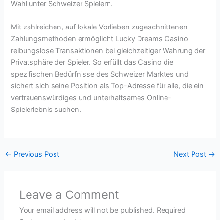
Wahl unter Schweizer Spielern.
Mit zahlreichen, auf lokale Vorlieben zugeschnittenen
Zahlungsmethoden ermöglicht Lucky Dreams Casino
reibungslose Transaktionen bei gleichzeitiger Wahrung der
Privatsphäre der Spieler. So erfüllt das Casino die
spezifischen Bedürfnisse des Schweizer Marktes und
sichert sich seine Position als Top-Adresse für alle, die ein
vertrauenswürdiges und unterhaltsames Online-
Spielerlebnis suchen.
←
Previous Post
Next Post
→
Leave a Comment
Your email address will not be published.
Required