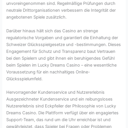
unvoreingenommen sind. Regelmäßige Prüfungen durch
neutrale Drittorganisationen verbessern die Integrität der
angebotenen Spiele zusätzlich.
Darüber hinaus hält sich das Casino an strenge
regulatorische Vorgaben und garantiert die Einhaltung der
Schweizer Glücksspielgesetze und -bestimmungen. Dieses
Engagement für Schutz und Transparenz baut Vertrauen
bei den Spielern und gibt ihnen ein beruhigendes Gefühl
beim Spielen im Lucky Dreams Casino – eine wesentliche
Voraussetzung für ein nachhaltiges Online-
Glücksspielumfeld.
Hervorragender Kundenservice und Nutzererlebnis
Ausgezeichneter Kundenservice und ein reibungsloses
Nutzererlebnis sind Eckpfeiler der Philosophie von Lucky
Dreams Casino. Die Plattform verfügt über ein engagiertes
Support-Team, das rund um die Uhr erreichbar ist und
gewährleistet, dass Spieler bei Fragen oder Problemen