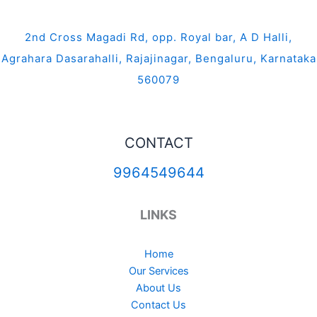
2nd Cross Magadi Rd, opp. Royal bar, A D Halli,
Agrahara Dasarahalli, Rajajinagar, Bengaluru, Karnataka
560079
CONTACT
9964549644
LINKS
Home
Our Services
About Us
Contact Us