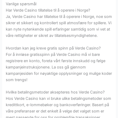
Vanlige spørsmål
Har Verde Casino tillatelse til å operere i Norge?
Ja, Verde Casino har tillatelse til å operere i Norge, noe som
sikrer et sikkert og kontrollert spill atmosfære for spillere. Vi
kan nyte nytenkende spill erfaringer samtidig som vi vet at
våre rettigheter er sikret av tillatelsesmyndighetene.
Hvordan kan jeg kreve gratis spinn på Verde Casino?
For å innløse gratisspinn på Verde Casino må vi bare
registrere en konto, foreta vårt første innskudd og følge
kampanjeinstruksjonene. La oss gå gjennom
kampanjesiden for nøyaktige opplysninger og mulige koder
som trengs!
Hvilke betalingsmetoder aksepteres hos Verde Casino?
Hos Verde Casino kan vi bruke ulike betalingsmetoder som
kredittkort, e-lommebøker og bankoverføringer. Basert på
våre preferanser er det enkelt å velge det valget som er
mest passende for oss for problemfrie transaksjoner.