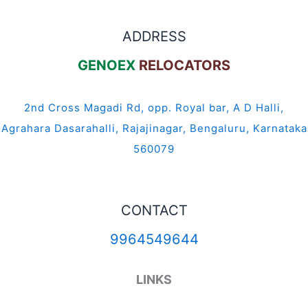
ADDRESS
GENOEX
RELOCATORS
2nd Cross Magadi Rd, opp. Royal bar, A D Halli,
Agrahara Dasarahalli, Rajajinagar, Bengaluru, Karnataka
560079
CONTACT
9964549644
LINKS