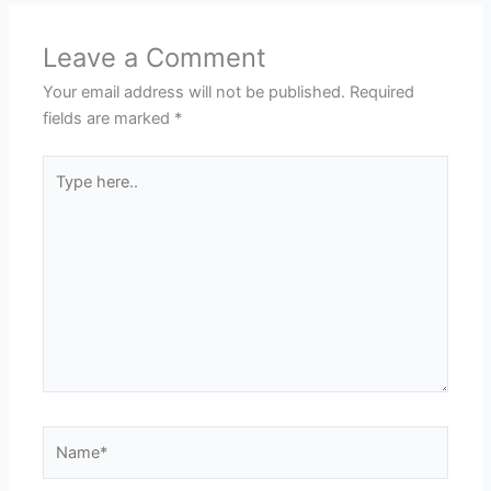
Leave a Comment
Your email address will not be published.
Required
fields are marked
*
Type
here..
Name*