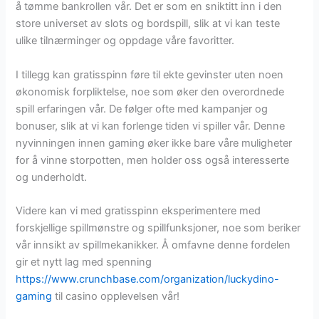
å tømme bankrollen vår. Det er som en sniktitt inn i den
store universet av slots og bordspill, slik at vi kan teste
ulike tilnærminger og oppdage våre favoritter.
I tillegg kan gratisspinn føre til ekte gevinster uten noen
økonomisk forpliktelse, noe som øker den overordnede
spill erfaringen vår. De følger ofte med kampanjer og
bonuser, slik at vi kan forlenge tiden vi spiller vår. Denne
nyvinningen innen gaming øker ikke bare våre muligheter
for å vinne storpotten, men holder oss også interesserte
og underholdt.
Videre kan vi med gratisspinn eksperimentere med
forskjellige spillmønstre og spillfunksjoner, noe som beriker
vår innsikt av spillmekanikker. Å omfavne denne fordelen
gir et nytt lag med spenning
https://www.crunchbase.com/organization/luckydino-
gaming
til casino opplevelsen vår!