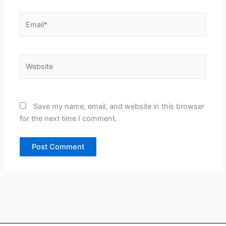
Email*
Website
Save my name, email, and website in this browser
for the next time I comment.