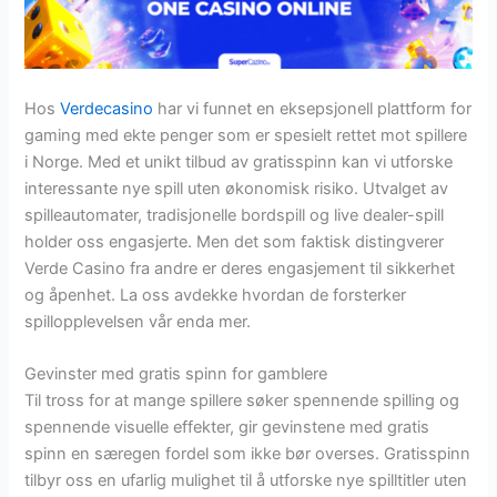
Hos
Verdecasino
har vi funnet en eksepsjonell plattform for
gaming med ekte penger som er spesielt rettet mot spillere
i Norge. Med et unikt tilbud av gratisspinn kan vi utforske
interessante nye spill uten økonomisk risiko. Utvalget av
spilleautomater, tradisjonelle bordspill og live dealer-spill
holder oss engasjerte. Men det som faktisk distingverer
Verde Casino fra andre er deres engasjement til sikkerhet
og åpenhet. La oss avdekke hvordan de forsterker
spillopplevelsen vår enda mer.
Gevinster med gratis spinn for gamblere
Til tross for at mange spillere søker spennende spilling og
spennende visuelle effekter, gir gevinstene med gratis
spinn en særegen fordel som ikke bør overses. Gratisspinn
tilbyr oss en ufarlig mulighet til å utforske nye spilltitler uten