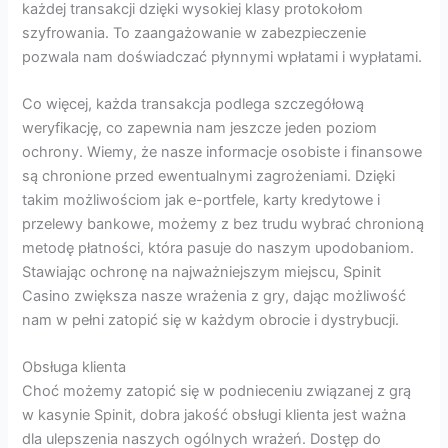
każdej transakcji dzięki wysokiej klasy protokołom
szyfrowania. To zaangażowanie w zabezpieczenie
pozwala nam doświadczać płynnymi wpłatami i wypłatami.
Co więcej, każda transakcja podlega szczegółową
weryfikację, co zapewnia nam jeszcze jeden poziom
ochrony. Wiemy, że nasze informacje osobiste i finansowe
są chronione przed ewentualnymi zagrożeniami. Dzięki
takim możliwościom jak e-portfele, karty kredytowe i
przelewy bankowe, możemy z bez trudu wybrać chronioną
metodę płatności, która pasuje do naszym upodobaniom.
Stawiając ochronę na najważniejszym miejscu, Spinit
Casino zwiększa nasze wrażenia z gry, dając możliwość
nam w pełni zatopić się w każdym obrocie i dystrybucji.
Obsługa klienta
Choć możemy zatopić się w podnieceniu związanej z grą
w kasynie Spinit, dobra jakość obsługi klienta jest ważna
dla ulepszenia naszych ogólnych wrażeń. Dostęp do