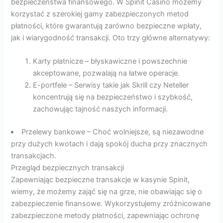
bezpieczeństwa finansowego. W Spinit Casino możemy
korzystać z szerokiej gamy zabezpieczonych metod
płatności, które gwarantują zarówno bezpieczne wpłaty,
jak i wiarygodność transakcji. Oto trzy główne alternatywy:
Karty płatnicze – błyskawiczne i powszechnie
akceptowane, pozwalają na łatwe operacje.
E-portfele – Serwisy takie jak Skrill czy Neteller
koncentrują się na bezpieczeństwo i szybkość,
zachowując tajność naszych informacji.
Przelewy bankowe – Choć wolniejsze, są niezawodne
przy dużych kwotach i dają spokój ducha przy znacznych
transakcjach.
Przegląd bezpiecznych transakcji
Zapewniając bezpieczne transakcje w kasynie Spinit,
wiemy, że możemy zająć się na grze, nie obawiając się o
zabezpieczenie finansowe. Wykorzystujemy zróżnicowane
zabezpieczone metody płatności, zapewniając ochronę