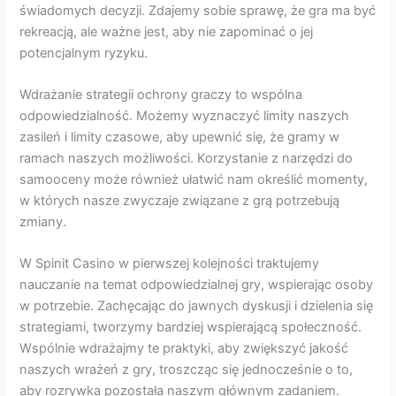
świadomych decyzji. Zdajemy sobie sprawę, że gra ma być
rekreacją, ale ważne jest, aby nie zapominać o jej
potencjalnym ryzyku.
Wdrażanie strategii ochrony graczy to wspólna
odpowiedzialność. Możemy wyznaczyć limity naszych
zasileń i limity czasowe, aby upewnić się, że gramy w
ramach naszych możliwości. Korzystanie z narzędzi do
samooceny może również ułatwić nam określić momenty,
w których nasze zwyczaje związane z grą potrzebują
zmiany.
W Spinit Casino w pierwszej kolejności traktujemy
nauczanie na temat odpowiedzialnej gry, wspierając osoby
w potrzebie. Zachęcając do jawnych dyskusji i dzielenia się
strategiami, tworzymy bardziej wspierającą społeczność.
Wspólnie wdrażajmy te praktyki, aby zwiększyć jakość
naszych wrażeń z gry, troszcząc się jednocześnie o to,
aby rozrywka pozostała naszym głównym zadaniem.