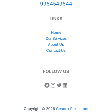
9964549644
LINKS
Home
Our Services
About Us
Contact Us
.
FOLLOW US
Copyright © 2026
Genoex Relocators