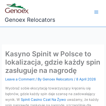
Skip
to
content
Genoex Relocators
Kasyno Spinit w Polsce to
lokalizacja, gdzie każdy spin
zasługuje na nagrodę
Leave a Comment
/ By
Genoex Relocators
/
8 April 2026
Wyobraź sobie ekscytację towarzyszący kręceniu się
bębnów, gdzie każdy spin daje szansę na zadowalający
wynik. W
Spinit Casino Czat Na Żywo
uważamy, że każdy
spin naprawdę zasługuje na nagrodę, szczególnie dla