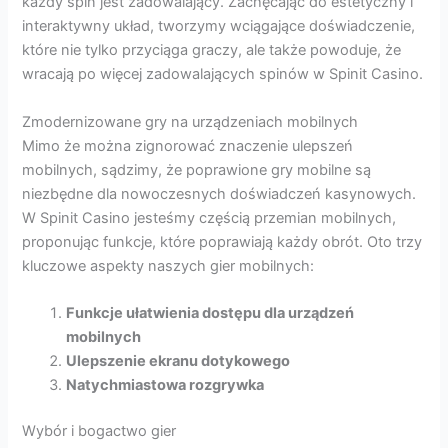
każdy spin jest zadowalający. Zachęcając do estetyczny i
interaktywny układ, tworzymy wciągające doświadczenie,
które nie tylko przyciąga graczy, ale także powoduje, że
wracają po więcej zadowalających spinów w Spinit Casino.
Zmodernizowane gry na urządzeniach mobilnych
Mimo że można zignorować znaczenie ulepszeń
mobilnych, sądzimy, że poprawione gry mobilne są
niezbędne dla nowoczesnych doświadczeń kasynowych.
W Spinit Casino jesteśmy częścią przemian mobilnych,
proponując funkcje, które poprawiają każdy obrót. Oto trzy
kluczowe aspekty naszych gier mobilnych:
Funkcje ułatwienia dostępu dla urządzeń
mobilnych
Ulepszenie ekranu dotykowego
Natychmiastowa rozgrywka
Wybór i bogactwo gier