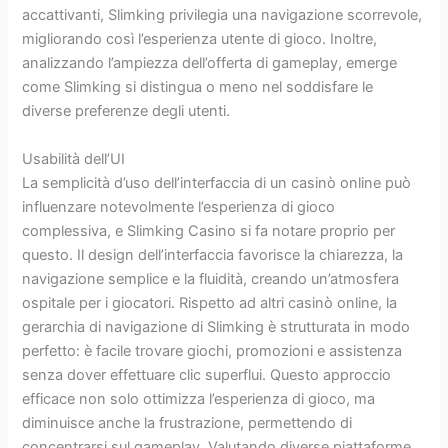
accattivanti, Slimking privilegia una navigazione scorrevole,
migliorando così l’esperienza utente di gioco. Inoltre,
analizzando l’ampiezza dell’offerta di gameplay, emerge
come Slimking si distingua o meno nel soddisfare le
diverse preferenze degli utenti.
Usabilità dell’UI
La semplicità d’uso dell’interfaccia di un casinò online può
influenzare notevolmente l’esperienza di gioco
complessiva, e Slimking Casino si fa notare proprio per
questo. Il design dell’interfaccia favorisce la chiarezza, la
navigazione semplice e la fluidità, creando un’atmosfera
ospitale per i giocatori. Rispetto ad altri casinò online, la
gerarchia di navigazione di Slimking è strutturata in modo
perfetto: è facile trovare giochi, promozioni e assistenza
senza dover effettuare clic superflui. Questo approccio
efficace non solo ottimizza l’esperienza di gioco, ma
diminuisce anche la frustrazione, permettendo di
concentrarsi sul gameplay. Valutando diverse piattaforme,