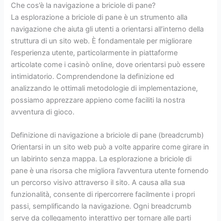
Che cos’è la navigazione a briciole di pane?
La esplorazione a briciole di pane è un strumento alla
navigazione che aiuta gli utenti a orientarsi all’interno della
struttura di un sito web. È fondamentale per migliorare
l’esperienza utente, particolarmente in piattaforme
articolate come i casinò online, dove orientarsi può essere
intimidatorio. Comprendendone la definizione ed
analizzando le ottimali metodologie di implementazione,
possiamo apprezzare appieno come faciliti la nostra
avventura di gioco.
Definizione di navigazione a briciole di pane (breadcrumb)
Orientarsi in un sito web può a volte apparire come girare in
un labirinto senza mappa. La esplorazione a briciole di
pane è una risorsa che migliora l’avventura utente fornendo
un percorso visivo attraverso il sito. A causa alla sua
funzionalità, consente di ripercorrere facilmente i propri
passi, semplificando la navigazione. Ogni breadcrumb
serve da collegamento interattivo per tornare alle parti