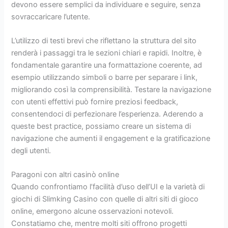
devono essere semplici da individuare e seguire, senza
sovraccaricare l’utente.
L’utilizzo di testi brevi che riflettano la struttura del sito
renderà i passaggi tra le sezioni chiari e rapidi. Inoltre, è
fondamentale garantire una formattazione coerente, ad
esempio utilizzando simboli o barre per separare i link,
migliorando così la comprensibilità. Testare la navigazione
con utenti effettivi può fornire preziosi feedback,
consentendoci di perfezionare l’esperienza. Aderendo a
queste best practice, possiamo creare un sistema di
navigazione che aumenti il engagement e la gratificazione
degli utenti.
Paragoni con altri casinò online
Quando confrontiamo l’facilità d’uso dell’UI e la varietà di
giochi di Slimking Casino con quelle di altri siti di gioco
online, emergono alcune osservazioni notevoli.
Constatiamo che, mentre molti siti offrono progetti