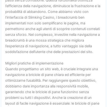
passi senza confusione. Questa funzionalità ottimizza
l’efficienza della navigazione, diminuisce la frustrazione e la
probabilità di abbandono. Come abbiamo visto con
l’interfaccia di Slimking Casino, i breadcrumb ben
implementati non solo semplificano le pagine, ma
permettono anche agli utenti di scoprire contenuti correlati
senza sforzo. Nel complesso, investire nella navigazione a
breadcrumb è una mossa strategica che migliora
l’esperienza di navigazione, a tutto vantaggio sia della
soddisfazione dell’utente che delle prestazioni del sito.
Migliori pratiche di implementazione
Quando progettiamo un sito web, è cruciale integrare una
navigazione a briciole di pane chiara ed efficiente per
ottimizzarne l’usabilità. Per raggiungere questo obiettivo,
dobbiamo dare importanza alla responsività mobile,
garantendo che le briciole di pane funzionino senza
problemi su tutti i dispositivi. Anche la creazione di un
layout di facile navigazione è essenziale: le briciole di pane