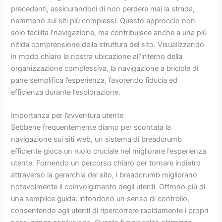
precedenti, assicurandoci di non perdere mai la strada,
nemmeno sui siti più complessi. Questo approccio non
solo facilita l’navigazione, ma contribuisce anche a una più
nitida comprensione della struttura del sito. Visualizzando
in modo chiaro la nostra ubicazione all’interno della
organizzazione complessiva, la navigazione a briciole di
pane semplifica l’esperienza, favorendo fiducia ed
efficienza durante l’esplorazione.
Importanza per l’avventura utente
Sebbene frequentemente diamo per scontata la
navigazione sui siti web, un sistema di breadcrumb
efficiente gioca un ruolo cruciale nel migliorare l’esperienza
utente. Fornendo un percorso chiaro per tornare indietro
attraverso la gerarchia del sito, i breadcrumb migliorano
notevolmente il coinvolgimento degli utenti. Offrono più di
una semplice guida: infondono un senso di controllo,
consentendo agli utenti di ripercorrere rapidamente i propri