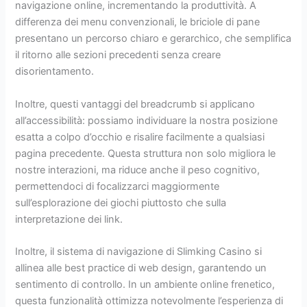
navigazione online, incrementando la produttività. A
differenza dei menu convenzionali, le briciole di pane
presentano un percorso chiaro e gerarchico, che semplifica
il ritorno alle sezioni precedenti senza creare
disorientamento.
Inoltre, questi vantaggi del breadcrumb si applicano
all’accessibilità: possiamo individuare la nostra posizione
esatta a colpo d’occhio e risalire facilmente a qualsiasi
pagina precedente. Questa struttura non solo migliora le
nostre interazioni, ma riduce anche il peso cognitivo,
permettendoci di focalizzarci maggiormente
sull’esplorazione dei giochi piuttosto che sulla
interpretazione dei link.
Inoltre, il sistema di navigazione di Slimking Casino si
allinea alle best practice di web design, garantendo un
sentimento di controllo. In un ambiente online frenetico,
questa funzionalità ottimizza notevolmente l’esperienza di