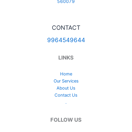
560079
CONTACT
9964549644
LINKS
Home
Our Services
About Us
Contact Us
.
FOLLOW US