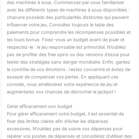
des machines à sous. Commencez par vous familiariser
avec les différents types de machines à sous disponibles :
chacune possède des particularités distinctes qui peuvent
influencer votre jeu. Consultez toujours le table des
paiements pour comprendre les récompenses possibles et
les tours bonus. Fixez-vous un budget avant de jouer et
respectez-le : le jeu responsable est primordial. N’oubliez
pas de profiter des free spins ou des versions d’essai pour
tester des stratégies sans danger monétaire. Enfin, gardez
le contrôle de vos émotions : restez concentré et évitez de
essayer de compenser vos pertes. En appliquant ces
conseils, vous améliorerez votre expérience de jeu et
augmenterez vos chances de décrocher le jackpot !
Gérer efficacement son budget
Pour gérer efficacement votre budget, il est essentiel de
fixer des limites claires afin d’éviter les dépenses
excessives. N’oubliez pas de suivre vos dépenses pour
repérer vos postes de dépenses et considérez d’utiliser des