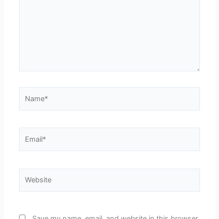
Name*
Email*
Website
Save my name, email, and website in this browser