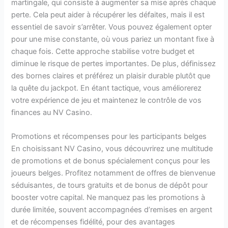
martingale, qui consiste à augmenter sa mise après chaque
perte. Cela peut aider à récupérer les défaites, mais il est
essentiel de savoir s’arrêter. Vous pouvez également opter
pour une mise constante, où vous pariez un montant fixe à
chaque fois. Cette approche stabilise votre budget et
diminue le risque de pertes importantes. De plus, définissez
des bornes claires et préférez un plaisir durable plutôt que
la quête du jackpot. En étant tactique, vous améliorerez
votre expérience de jeu et maintenez le contrôle de vos
finances au NV Casino.
Promotions et récompenses pour les participants belges
En choisissant NV Casino, vous découvrirez une multitude
de promotions et de bonus spécialement conçus pour les
joueurs belges. Profitez notamment de offres de bienvenue
séduisantes, de tours gratuits et de bonus de dépôt pour
booster votre capital. Ne manquez pas les promotions à
durée limitée, souvent accompagnées d’remises en argent
et de récompenses fidélité, pour des avantages