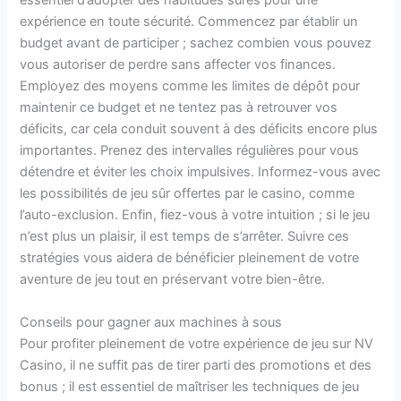
essentiel d’adopter des habitudes sûres pour une
expérience en toute sécurité. Commencez par établir un
budget avant de participer ; sachez combien vous pouvez
vous autoriser de perdre sans affecter vos finances.
Employez des moyens comme les limites de dépôt pour
maintenir ce budget et ne tentez pas à retrouver vos
déficits, car cela conduit souvent à des déficits encore plus
importantes. Prenez des intervalles régulières pour vous
détendre et éviter les choix impulsives. Informez-vous avec
les possibilités de jeu sûr offertes par le casino, comme
l’auto-exclusion. Enfin, fiez-vous à votre intuition ; si le jeu
n’est plus un plaisir, il est temps de s’arrêter. Suivre ces
stratégies vous aidera de bénéficier pleinement de votre
aventure de jeu tout en préservant votre bien-être.
Conseils pour gagner aux machines à sous
Pour profiter pleinement de votre expérience de jeu sur NV
Casino, il ne suffit pas de tirer parti des promotions et des
bonus ; il est essentiel de maîtriser les techniques de jeu