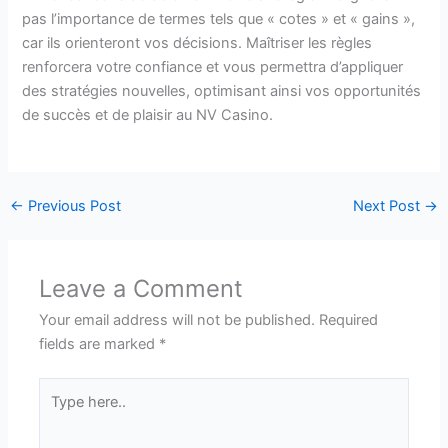
pas l’importance de termes tels que « cotes » et « gains »,
car ils orienteront vos décisions. Maîtriser les règles
renforcera votre confiance et vous permettra d’appliquer
des stratégies nouvelles, optimisant ainsi vos opportunités
de succès et de plaisir au NV Casino.
←
Previous Post
Next Post
→
Leave a Comment
Your email address will not be published.
Required
fields are marked
*
Type
here..