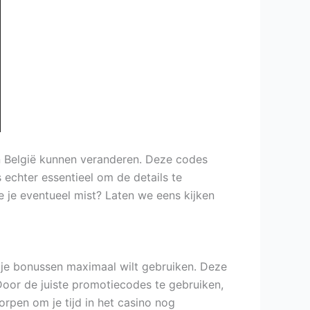
 België kunnen veranderen. Deze codes
 echter essentieel om de details te
e je eventueel mist? Laten we eens kijken
e je bonussen maximaal wilt gebruiken. Deze
Door de juiste promotiecodes te gebruiken,
orpen om je tijd in het casino nog