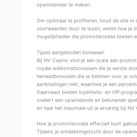
opwindender te maken.
Om optimaal te profiteren, houd de site i
voorwaarden door te lezen; weten hoe je de
mogelijkheden die promotiecodes bieden e
Types aangeboden bonussen
Bij NV Casino vind je een scala aan promot
royale welkomstbonussen die je eerste stor
herlaadbonussen die je belonen voor je vol
aanbiedingen niet, waarmee je een percenta
Daarnaast bieden loyaliteits- en VIP-progr
creëert een opwindende en belonende spel
en haal het maximale uit je ervaring bij NV
Hoe je promotiecodes effectief kunt gebru
Tijdens je ontdekkingstocht door de opwind