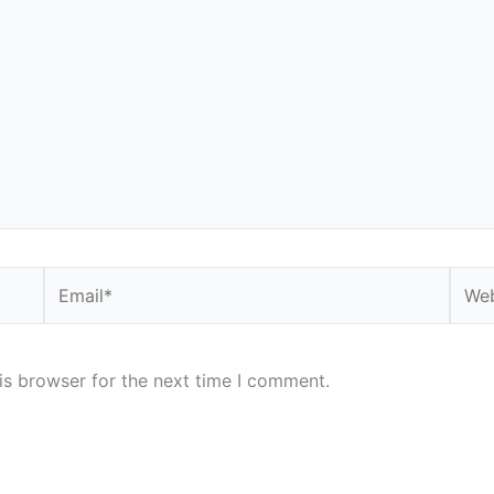
Email*
Webs
is browser for the next time I comment.