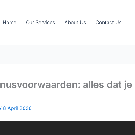
Home
Our Services
About Us
Contact Us
.
usvoorwaarden: alles dat je
/
8 April 2026