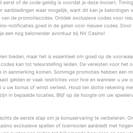
eerst of de code geldig is voordat je deze invoert. Timing 
r aanbiedingen waar mogelijk, want dit kan je beloningen ve
n van de promotiecodes. Ontdek exclusieve codes voor nie
ino-notificaties goed in de gaten voor nieuwe codes. Door pr
je een nog belonender avontuur bij NV Casino!
n bieden, maar het is essentieel om goed op de voorwaarden
codes kan tot teleurstelling leiden. De vereisten voor het
die in aanmerking komen. Sommige promoties hebben een mi
st gelden er vaak restricties voor hoe en wanneer u uw op
 u uw bonus of winst verliest. Houd ten slotte rekening 
ijn in bepaalde locaties. Blijf op de hoogte om uw speelerv
hts de eerste stap om je bonuservaring te verbeteren. Om 
sino exclusieve spellen of toernooien aanbiedt met hogere 