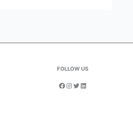
FOLLOW US