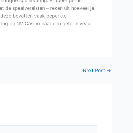
hoogde spelervaring. Probeer gerust
 de speelvereisten – reken uit hoeveel je
n; deze bevatten vaak beperkte
ring bij NV Casino naar een beter niveau
Next Post
→