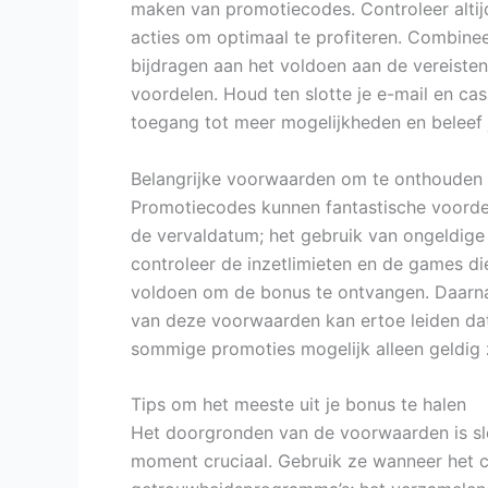
maken van promotiecodes. Controleer altijd 
acties om optimaal te profiteren. Combinee
bijdragen aan het voldoen aan de vereiste
voordelen. Houd ten slotte je e-mail en cas
toegang tot meer mogelijkheden en beleef 
Belangrijke voorwaarden om te onthouden
Promotiecodes kunnen fantastische voordele
de vervaldatum; het gebruik van ongeldige 
controleer de inzetlimieten en de games 
voldoen om de bonus te ontvangen. Daarnaa
van deze voorwaarden kan ertoe leiden dat
sommige promoties mogelijk alleen geldig z
Tips om het meeste uit je bonus te halen
Het doorgronden van de voorwaarden is slec
moment cruciaal. Gebruik ze wanneer het ca