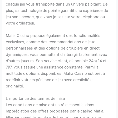
chaque jeu vous transporte dans un univers palpitant. De
plus, sa technologie de pointe garantit une expérience de
jeu sans accroc, que vous jouiez sur votre téléphone ou
votre ordinateur.
Mafia Casino propose également des fonctionnalités
exclusives, comme des recommandations de jeux
personnalisées et des options de croupiers en direct
dynamiques, vous permettant d’interagir facilement avec
d’autres joueurs. Son service client, disponible 24h/24 et
7j/7, vous assure une assistance constante. Parmi la
multitude d’options disponibles, Mafia Casino est prêt à
redéfinir votre expérience de jeu avec créativité et
originalité.
L’importance des termes de mise
Les conditions de mise ont un rôle essentiel dans
l’appréciation des offres proposées par le casino Mafia.
Elles indiquent le nombre de fois où vous devez parier