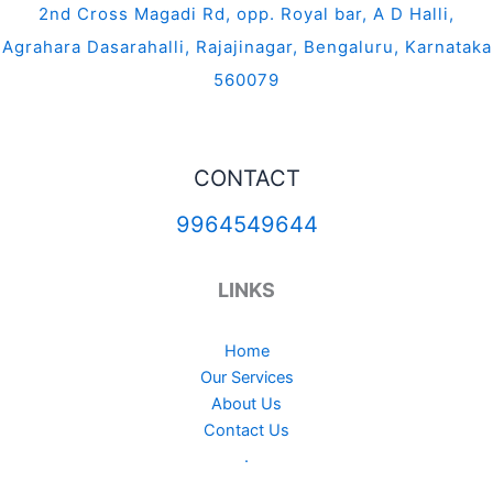
2nd Cross Magadi Rd, opp. Royal bar, A D Halli,
Agrahara Dasarahalli, Rajajinagar, Bengaluru, Karnataka
560079
CONTACT
9964549644
LINKS
Home
Our Services
About Us
Contact Us
.