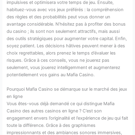
impulsives et optimisera votre temps de jeu. Ensuite,
habituez-vous avec vos jeux préférés : la compréhension
des règles et des probabilités peut vous donner un
avantage considérable. N’hésitez pas à profiter des bonus
du casino ; ils sont non seulement attractifs, mais aussi
des outils stratégiques pour augmenter votre capital. Enfin,
soyez patient. Les décisions hâtives peuvent mener à des
choix regrettables, alors prenez le temps d’évaluer les
risques. Grâce à ces conseils, vous ne jouerez pas
seulement, vous jouerez intelligemment et augmenterez
potentiellement vos gains au Mafia Casino.
Pourquoi Mafia Casino se démarque sur le marché des jeux
en ligne
Vous êtes-vous déjà demandé ce qui distingue Mafia
Casino des autres casinos en ligne ? C’est son
engagement envers l’originalité et l’expérience de jeu qui fait
toute la différence. Grâce à des graphismes
impressionnants et des ambiances sonores immersives,