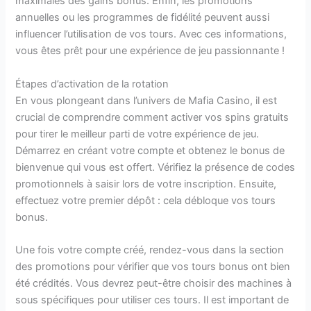
maximales des gains bonus. Enfin, les promotions
annuelles ou les programmes de fidélité peuvent aussi
influencer l’utilisation de vos tours. Avec ces informations,
vous êtes prêt pour une expérience de jeu passionnante !
Étapes d’activation de la rotation
En vous plongeant dans l’univers de Mafia Casino, il est
crucial de comprendre comment activer vos spins gratuits
pour tirer le meilleur parti de votre expérience de jeu.
Démarrez en créant votre compte et obtenez le bonus de
bienvenue qui vous est offert. Vérifiez la présence de codes
promotionnels à saisir lors de votre inscription. Ensuite,
effectuez votre premier dépôt : cela débloque vos tours
bonus.
Une fois votre compte créé, rendez-vous dans la section
des promotions pour vérifier que vos tours bonus ont bien
été crédités. Vous devrez peut-être choisir des machines à
sous spécifiques pour utiliser ces tours. Il est important de