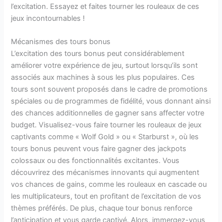
l’excitation. Essayez et faites tourner les rouleaux de ces
jeux incontournables !
Mécanismes des tours bonus
L’excitation des tours bonus peut considérablement
améliorer votre expérience de jeu, surtout lorsqu’ils sont
associés aux machines à sous les plus populaires. Ces
tours sont souvent proposés dans le cadre de promotions
spéciales ou de programmes de fidélité, vous donnant ainsi
des chances additionnelles de gagner sans affecter votre
budget. Visualisez-vous faire tourner les rouleaux de jeux
captivants comme « Wolf Gold » ou « Starburst », où les
tours bonus peuvent vous faire gagner des jackpots
colossaux ou des fonctionnalités excitantes. Vous
découvrirez des mécanismes innovants qui augmentent
vos chances de gains, comme les rouleaux en cascade ou
les multiplicateurs, tout en profitant de l’excitation de vos
thèmes préférés. De plus, chaque tour bonus renforce
l’anticipation et vous garde captivé. Alors, immergez-vous