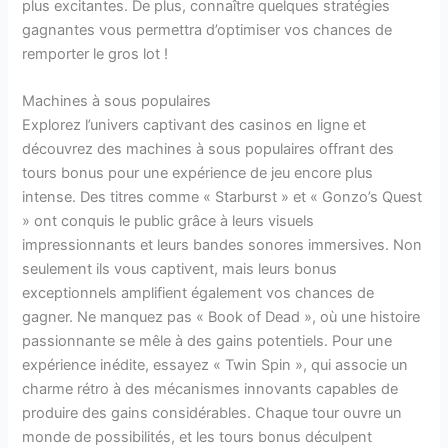
plus excitantes. De plus, connaître quelques stratégies
gagnantes vous permettra d’optimiser vos chances de
remporter le gros lot !
Machines à sous populaires
Explorez l’univers captivant des casinos en ligne et
découvrez des machines à sous populaires offrant des
tours bonus pour une expérience de jeu encore plus
intense. Des titres comme « Starburst » et « Gonzo’s Quest
» ont conquis le public grâce à leurs visuels
impressionnants et leurs bandes sonores immersives. Non
seulement ils vous captivent, mais leurs bonus
exceptionnels amplifient également vos chances de
gagner. Ne manquez pas « Book of Dead », où une histoire
passionnante se mêle à des gains potentiels. Pour une
expérience inédite, essayez « Twin Spin », qui associe un
charme rétro à des mécanismes innovants capables de
produire des gains considérables. Chaque tour ouvre un
monde de possibilités, et les tours bonus déculpent