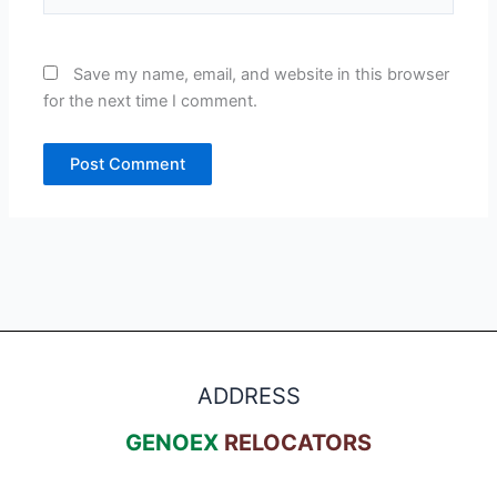
Save my name, email, and website in this browser
for the next time I comment.
ADDRESS
GENOEX
RELOCATORS