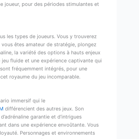
e joueur, pour des périodes stimulantes et
us les types de joueurs. Vous y trouverez
i vous êtes amateur de stratégie, plongez
aline, la variété des options à hauts enjeux
 jeu fluide et une expérience captivante qui
s sont fréquemment intégrés, pour une
ns cet royaume du jeu incomparable.
rio immersif qui le
EM
différencient des autres jeux. Son
adrénaline garantie et d’intrigues
eant dans une expérience envoûtante. Vous
déloyauté. Personnages et environnements