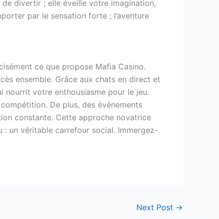
e divertir ; elle éveille votre imagination,
rter par le sensation forte ; l’aventure
récisément ce que propose Mafia Casino.
uccès ensemble. Grâce aux chats en direct et
ui nourrit votre enthousiasme pour le jeu.
e compétition. De plus, des événements
ation constante. Cette approche novatrice
u : un véritable carrefour social. Immergez-
Next Post
→