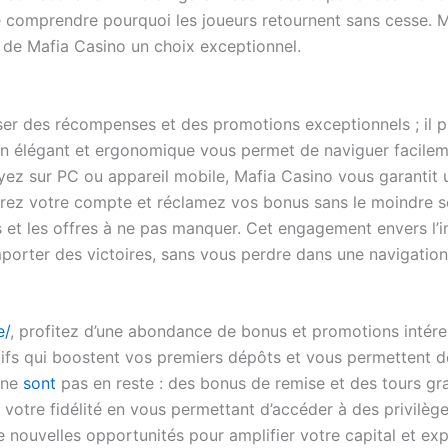
e comprendre pourquoi les joueurs retournent sans cesse. Ma
 de Mafia Casino un choix exceptionnel.
er des récompenses et des promotions exceptionnels ; il pr
ign élégant et ergonomique vous permet de naviguer facilemen
yez sur PC ou appareil mobile, Mafia Casino vous garantit 
rez votre compte et réclamez vos bonus sans le moindre so
s et les offres à ne pas manquer. Cet engagement envers l
emporter des victoires, sans vous perdre dans une navigati
e/
, profitez d’une abondance de bonus et promotions intére
tifs qui boostent vos premiers dépôts et vous permettent 
 ne
sont
pas en reste : des bonus de remise et des tours grat
otre fidélité en vous permettant d’accéder à des privilège
nouvelles opportunités pour amplifier votre capital et exp