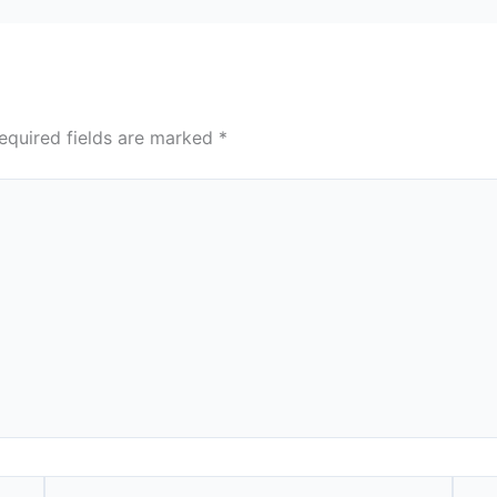
equired fields are marked
*
Email*
Webs