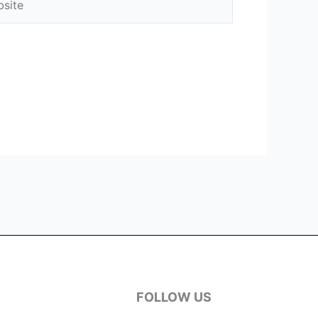
FOLLOW US