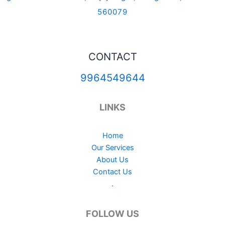
560079
CONTACT
9964549644
LINKS
Home
Our Services
About Us
Contact Us
.
FOLLOW US