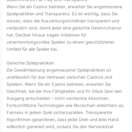
Wenn Sie ein Casino betreten, erwarten Sie angemessene
Spielpraktiken und Transparenz. Es ist wichtig, dass Sie
wissen, dass die Auszahlungsrichtlinien transparent und
verlässlich sind, damit jeder eine gerechte Gewinnchance
hat. Darüber hinaus tragen Initiativen für
verantwortungsvolles Spielen zu einem geschützteren
Umfeld für alle Spieler bei.
Gerechte Spielpraktiken
Die Gewährleistung angemessener Spielpraktiken ist
unerlässlich für das Vertrauen zwischen Casinos und
Spielern. Wenn Sie ein Casino betreten, erwarten Sie
Gleichheit, bei der Ihre Fähigkeiten und Ihr Glück über den
Ausgang entscheiden – nicht versteckte Absichten.
Fortschrittliche Technologien wie Blockchain erleichtern es,
Fairness in jedem Spiel sicherzustellen. Transparente
Algorithmen garantieren, dass jeder Dreh und jede Hand
willkürlich generiert wird, sodass Sie den Nervenkitzel