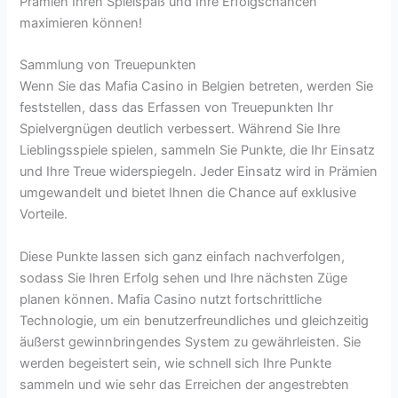
Prämien Ihren Spielspaß und Ihre Erfolgschancen
maximieren können!
Sammlung von Treuepunkten
Wenn Sie das Mafia Casino in Belgien betreten, werden Sie
feststellen, dass das Erfassen von Treuepunkten Ihr
Spielvergnügen deutlich verbessert. Während Sie Ihre
Lieblingsspiele spielen, sammeln Sie Punkte, die Ihr Einsatz
und Ihre Treue widerspiegeln. Jeder Einsatz wird in Prämien
umgewandelt und bietet Ihnen die Chance auf exklusive
Vorteile.
Diese Punkte lassen sich ganz einfach nachverfolgen,
sodass Sie Ihren Erfolg sehen und Ihre nächsten Züge
planen können. Mafia Casino nutzt fortschrittliche
Technologie, um ein benutzerfreundliches und gleichzeitig
äußerst gewinnbringendes System zu gewährleisten. Sie
werden begeistert sein, wie schnell sich Ihre Punkte
sammeln und wie sehr das Erreichen der angestrebten