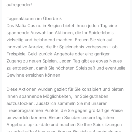
aufregender!
Tagesaktionen im Überblick
Das Mafia Casino in Belgien bietet Ihnen jeden Tag eine
spannende Auswahl an Aktionen, die Ihr Spielerlebnis
vielseitig und belohnend machen. Freuen Sie sich auf
innovative Anreize, die Ihr Spielerlebnis verbessern – ob
Freispiele, Geld-zurück-Angebote oder einzigartiger
Zugang zu neuen Spielen. Jeden Tag gibt es etwas Neues
zu entdecken, damit Sie höchsten Spielspaß und eventuelle
Gewinne erreichen können.
Diese Aktionen wurden gezielt für Sie konzipiert und bieten
Ihnen spannende Möglichkeiten, Ihr Spielguthaben
aufzustocken. Zusätzlich sammeln Sie mit unseren
Treueprogrammen Punkte, die Sie gegen großartige Preise
umwandeln können. Bleiben Sie über unsere täglichen
Angebote up-to-date und machen Sie Ihre Spielsitzungen
in vorteilhafte Abenteuer. Freuen Sie sich auf mehr als nur