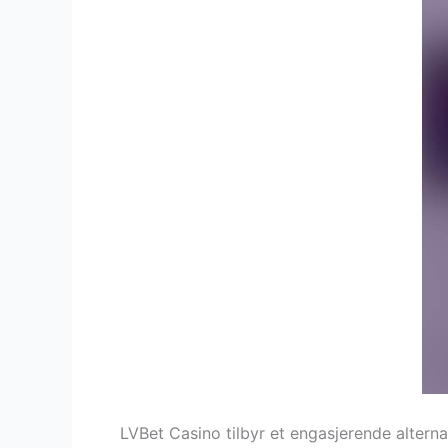
LVBet Casino tilbyr et engasjerende alternati