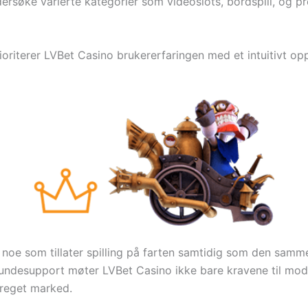
ersøke varierte kategorier som videoslots, bordspill, og pro
 prioriterer LVBet Casino brukererfaringen med et intuitivt 
r, noe som tillater spilling på farten samtidig som den sam
kundesupport møter LVBet Casino ikke bare kravene til mode
preget marked.