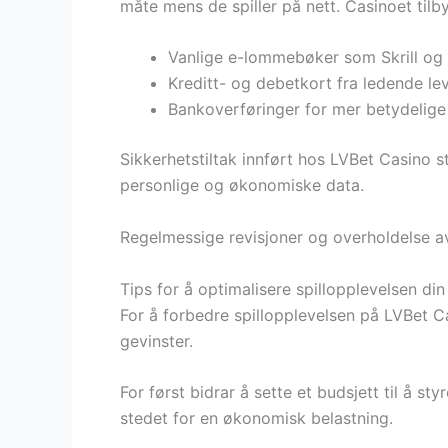
måte mens de spiller på nett. Casinoet tilby
Vanlige e-lommebøker som Skrill og N
Kreditt- og debetkort fra ledende lev
Bankoverføringer for mer betydelige
Sikkerhetstiltak innført hos LVBet Casino st
personlige og økonomiske data.
Regelmessige revisjoner og overholdelse av
Tips for å optimalisere spillopplevelsen din
For å forbedre spillopplevelsen på LVBet Ca
gevinster.
For først bidrar å sette et budsjett til å s
stedet for en økonomisk belastning.