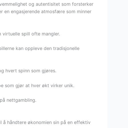
ekvemmelighet og autentisitet som forsterker
kaper en engasjerende atmosfære som minner
virtuelle spill ofte mangler.
spillerne kan oppleve den tradisjonelle
 og hvert spinn som gjøres.
oe som gjør at hver økt virker unik.
 på nettgambling.
vil å håndtere økonomien sin på en effektiv