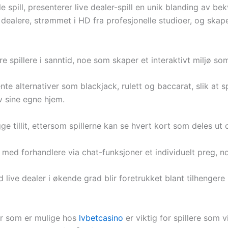
e spill, presenterer live dealer-spill en unik blanding av b
te dealere, strømmet i HD fra profesjonelle studioer, og s
 spillere i sanntid, noe som skaper et interaktivt miljø som 
kjente alternativer som blackjack, rulett og baccarat, slik at 
 sine egne hjem.
ge tillit, ettersom spillerne kan se hvert kort som deles ut
e med forhandlere via chat-funksjoner et individuelt preg, n
 live dealer i økende grad blir foretrukket blant tilhengere
ver som er mulige hos
lvbetcasino
er viktig for spillere som 