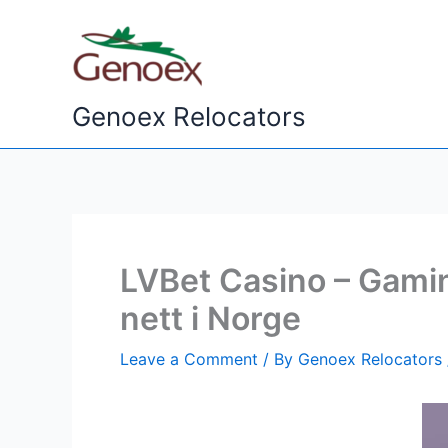
Skip
to
content
Genoex Relocators
LVBet Casino – Gamin
nett i Norge
Leave a Comment
/ By
Genoex Relocators