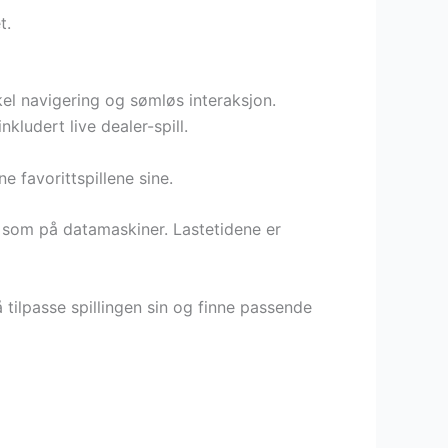
t.
kel navigering og sømløs interaksjon.
nkludert live dealer-spill.
e favorittspillene sine.
t som på datamaskiner. Lastetidene er
å tilpasse spillingen sin og finne passende