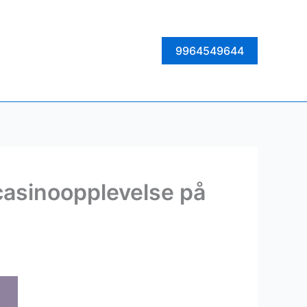
9964549644
casinoopplevelse på