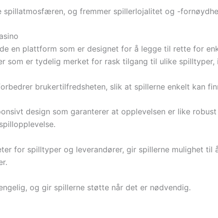
 spillatmosfæren, og fremmer spillerlojalitet og -fornøydhe
asino
 de en plattform som er designet for å legge til rette for en
som er tydelig merket for rask tilgang til ulike spilltyper, i
edrer brukertilfredsheten, slik at spillerne enkelt kan finn
onsivt design som garanterer at opplevelsen er like robus
spillopplevelse.
 for spilltyper og leverandører, gir spillerne mulighet til 
er.
engelig, og gir spillerne støtte når det er nødvendig.