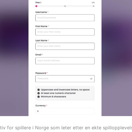
v for spillere i Norge som leter etter en ekte spillopplevels