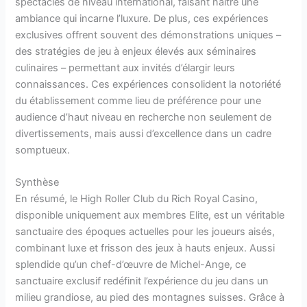
spectacles de niveau international, faisant naître une
ambiance qui incarne l’luxure. De plus, ces expériences
exclusives offrent souvent des démonstrations uniques –
des stratégies de jeu à enjeux élevés aux séminaires
culinaires – permettant aux invités d’élargir leurs
connaissances. Ces expériences consolident la notoriété
du établissement comme lieu de préférence pour une
audience d’haut niveau en recherche non seulement de
divertissements, mais aussi d’excellence dans un cadre
somptueux.
Synthèse
En résumé, le High Roller Club du Rich Royal Casino,
disponible uniquement aux membres Elite, est un véritable
sanctuaire des époques actuelles pour les joueurs aisés,
combinant luxe et frisson des jeux à hauts enjeux. Aussi
splendide qu’un chef-d’œuvre de Michel-Ange, ce
sanctuaire exclusif redéfinit l’expérience du jeu dans un
milieu grandiose, au pied des montagnes suisses. Grâce à