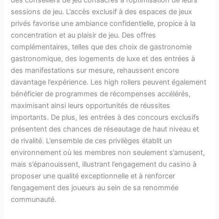
des conseillers de jeu consacrés à l’optimisation de leurs
sessions de jeu. L’accès exclusif à des espaces de jeux
privés favorise une ambiance confidentielle, propice à la
concentration et au plaisir de jeu. Des offres
complémentaires, telles que des choix de gastronomie
gastronomique, des logements de luxe et des entrées à
des manifestations sur mesure, rehaussent encore
davantage l’expérience. Les high rollers peuvent également
bénéficier de programmes de récompenses accélérés,
maximisant ainsi leurs opportunités de réussites
importants. De plus, les entrées à des concours exclusifs
présentent des chances de réseautage de haut niveau et
de rivalité. L’ensemble de ces privilèges établit un
environnement où les membres non seulement s’amusent,
mais s’épanouissent, illustrant l’engagement du casino à
proposer une qualité exceptionnelle et à renforcer
l’engagement des joueurs au sein de sa renommée
communauté.