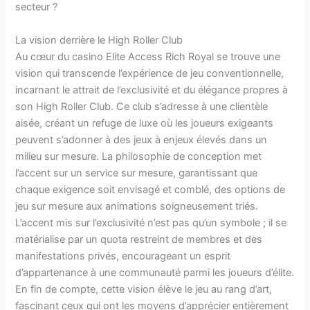
secteur ?
La vision derrière le High Roller Club
Au cœur du casino Elite Access Rich Royal se trouve une
vision qui transcende l’expérience de jeu conventionnelle,
incarnant le attrait de l’exclusivité et du élégance propres à
son High Roller Club. Ce club s’adresse à une clientèle
aisée, créant un refuge de luxe où les joueurs exigeants
peuvent s’adonner à des jeux à enjeux élevés dans un
milieu sur mesure. La philosophie de conception met
l’accent sur un service sur mesure, garantissant que
chaque exigence soit envisagé et comblé, des options de
jeu sur mesure aux animations soigneusement triés.
L’accent mis sur l’exclusivité n’est pas qu’un symbole ; il se
matérialise par un quota restreint de membres et des
manifestations privés, encourageant un esprit
d’appartenance à une communauté parmi les joueurs d’élite.
En fin de compte, cette vision élève le jeu au rang d’art,
fascinant ceux qui ont les moyens d’apprécier entièrement