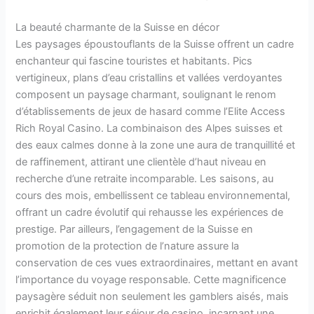
La beauté charmante de la Suisse en décor
Les paysages époustouflants de la Suisse offrent un cadre
enchanteur qui fascine touristes et habitants. Pics
vertigineux, plans d’eau cristallins et vallées verdoyantes
composent un paysage charmant, soulignant le renom
d’établissements de jeux de hasard comme l’Elite Access
Rich Royal Casino. La combinaison des Alpes suisses et
des eaux calmes donne à la zone une aura de tranquillité et
de raffinement, attirant une clientèle d’haut niveau en
recherche d’une retraite incomparable. Les saisons, au
cours des mois, embellissent ce tableau environnemental,
offrant un cadre évolutif qui rehausse les expériences de
prestige. Par ailleurs, l’engagement de la Suisse en
promotion de la protection de l’nature assure la
conservation de ces vues extraordinaires, mettant en avant
l’importance du voyage responsable. Cette magnificence
paysagère séduit non seulement les gamblers aisés, mais
enrichit également leur séjour de casino, incarnant une