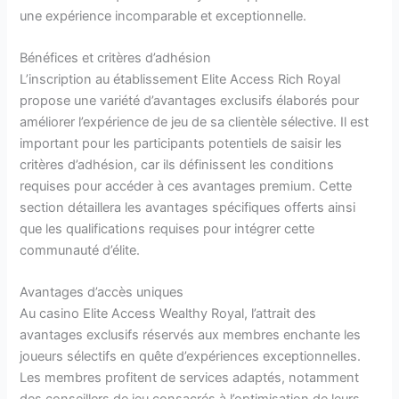
une expérience incomparable et exceptionnelle.
Bénéfices et critères d’adhésion
L’inscription au établissement Elite Access Rich Royal
propose une variété d’avantages exclusifs élaborés pour
améliorer l’expérience de jeu de sa clientèle sélective. Il est
important pour les participants potentiels de saisir les
critères d’adhésion, car ils définissent les conditions
requises pour accéder à ces avantages premium. Cette
section détaillera les avantages spécifiques offerts ainsi
que les qualifications requises pour intégrer cette
communauté d’élite.
Avantages d’accès uniques
Au casino Elite Access Wealthy Royal, l’attrait des
avantages exclusifs réservés aux membres enchante les
joueurs sélectifs en quête d’expériences exceptionnelles.
Les membres profitent de services adaptés, notamment