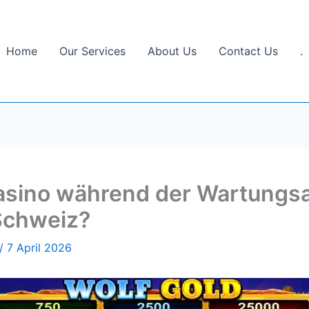
Home
Our Services
About Us
Contact Us
.
asino während der Wartungsa
Schweiz?
/
7 April 2026