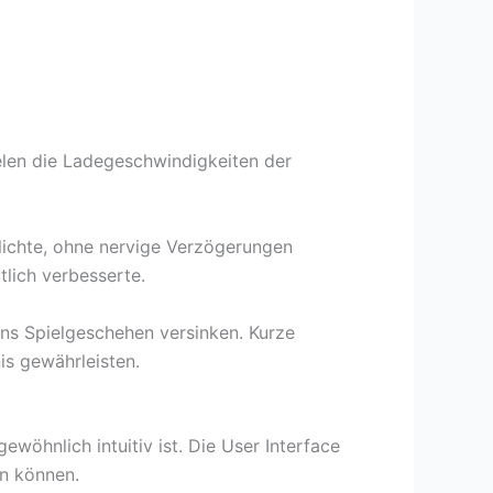
ielen die Ladegeschwindigkeiten der
glichte, ohne nervige Verzögerungen
lich verbesserte.
ins Spielgeschehen versinken. Kurze
is gewährleisten.
wöhnlich intuitiv ist. Die User Interface
en können.