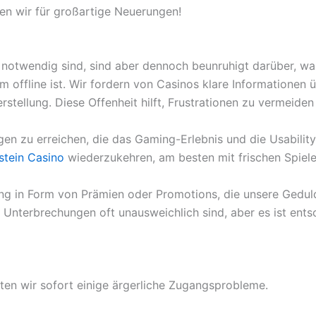
en wir für großartige Neuerungen!
notwendig sind, sind aber dennoch beunruhigt darüber, wa
orm offline ist. Wir fordern von Casinos klare Informatione
rstellung. Diese Offenheit hilft, Frustrationen zu vermeid
en zu erreichen, die das Gaming-Erlebnis und die Usability
stein Casino
wiederzukehren, am besten mit frischen Spiele
ng in Form von Prämien oder Promotions, die unsere Gedu
 Unterbrechungen oft unausweichlich sind, aber es ist ent
en wir sofort einige ärgerliche Zugangsprobleme.