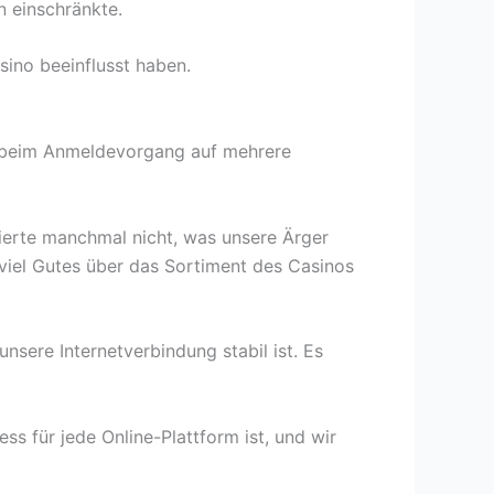
n einschränkte.
ino beeinflusst haben.
ir beim Anmeldevorgang auf mehrere
ierte manchmal nicht, was unsere Ärger
viel Gutes über das Sortiment des Casinos
nsere Internetverbindung stabil ist. Es
s für jede Online-Plattform ist, und wir