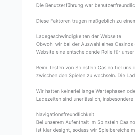
Die Benutzerführung war benutzerfreundlic
Diese Faktoren trugen maßgeblich zu einem 
Ladegeschwindigkeiten der Webseite
Obwohl wir bei der Auswahl eines Casinos o
Website eine entscheidende Rolle für unse
Beim Testen von Spinstein Casino fiel uns d
zwischen den Spielen zu wechseln. Die Lad
Wir hatten keinerlei lange Wartephasen od
Ladezeiten sind unerlässlich, insbesondere 
Navigationsfreundlichkeit
Bei unserem Aufenthalt im Spinstein Casino
ist klar designt, sodass wir Spielbereiche