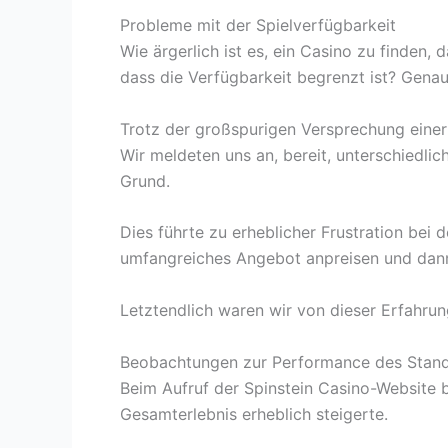
Probleme mit der Spielverfügbarkeit
Wie ärgerlich ist es, ein Casino zu finden
dass die Verfügbarkeit begrenzt ist? Genau 
Trotz der großspurigen Versprechung einer 
Wir meldeten uns an, bereit, unterschiedlic
Grund.
Dies führte zu erheblicher Frustration bei 
umfangreiches Angebot anpreisen und dann 
Letztendlich waren wir von dieser Erfahru
Beobachtungen zur Performance des Stan
Beim Aufruf der Spinstein Casino-Website 
Gesamterlebnis erheblich steigerte.