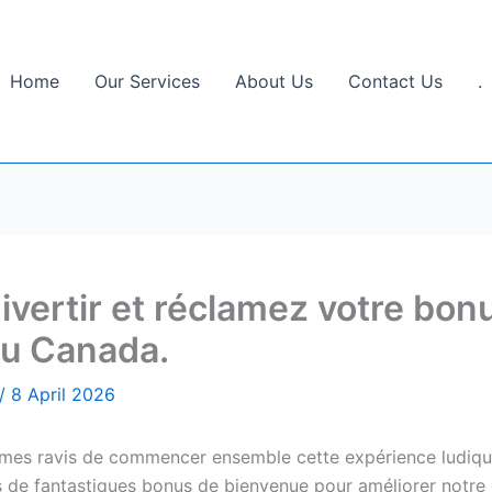
Home
Our Services
About Us
Contact Us
.
ertir et réclamez votre bon
au Canada.
/
8 April 2026
s ravis de commencer ensemble cette expérience ludique. L
 de fantastiques bonus de bienvenue pour améliorer notre