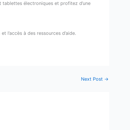
tablettes électroniques et profitez d’une
 et l’accès à des ressources d’aide.
Next Post
→