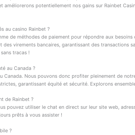
 et améliorerons potentiellement nos gains sur Rainbet Casin
és au casino Rainbet ?
mme de méthodes de paiement pour répondre aux besoins de
 des virements bancaires, garantissant des transactions s
 sans tracas !
enté au Canada ?
 au Canada. Nous pouvons donc profiter pleinement de notre
rictes, garantissant équité et sécurité. Explorons ensemble t
nt de Rainbet ?
ous pouvez utiliser le chat en direct sur leur site web, adres
jours prêts à vous assister !
bile ?