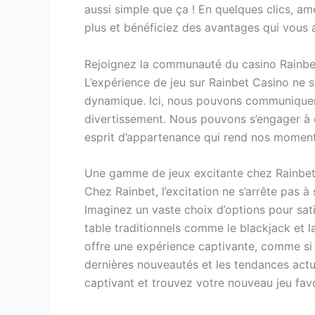
aussi simple que ça ! En quelques clics, am
plus et bénéficiez des avantages qui vous 
Rejoignez la communauté du casino Rainbe
L’expérience de jeu sur Rainbet Casino ne 
dynamique. Ici, nous pouvons communiquer a
divertissement. Nous pouvons s’engager à de
esprit d’appartenance qui rend nos moments
Une gamme de jeux excitante chez Rainbe
Chez Rainbet, l’excitation ne s’arrête pas à
Imaginez un vaste choix d’options pour sati
table traditionnels comme le blackjack et l
offre une expérience captivante, comme si l
dernières nouveautés et les tendances actuel
captivant et trouvez votre nouveau jeu favo