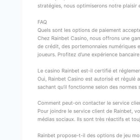
stratégies, nous optimiserons notre plaisir
FAQ
Quels sont les options de paiement accept
Chez Rainbet Casino, nous offrons une ga
de crédit, des portemonnaies numériques et
joueurs. Profitez d’une expérience bancaire
Le casino Rainbet est-il certifié et réglem
Oui, Rainbet Casino est autorisé et régulé
sachant qu’il fonctionne selon des normes st
Comment peut-on contacter le service clie
Pour joindre le service client de Rainbet, v
médias sociaux. Ils sont très réactifs et tou
Rainbet propose-t-il des options de jeu mo