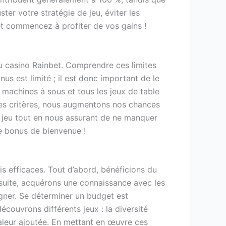
ter votre stratégie de jeu, éviter les
 et commencez à profiter de vos gains !
au casino Rainbet. Comprendre ces limites
s est limité ; il est donc important de le
s machines à sous et tous les jeux de table
ces critères, nous augmentons nos chances
de jeu tout en nous assurant de ne manquer
e bonus de bienvenue !
s efficaces. Tout d’abord, bénéficions du
nsuite, acquérons une connaissance avec les
agner. Se déterminer un budget est
écouvrons différents jeux : la diversité
 valeur ajoutée. En mettant en œuvre ces