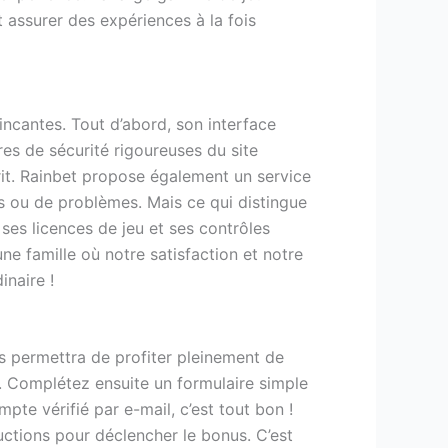
 assurer des expériences à la fois
incantes. Tout d’abord, son interface
res de sécurité rigoureuses du site
prit. Rainbet propose également un service
ns ou de problèmes. Mais ce qui distingue
ses licences de jeu et ses contrôles
ne famille où notre satisfaction et notre
inaire !
s permettra de profiter pleinement de
 ». Complétez ensuite un formulaire simple
pte vérifié par e-mail, c’est tout bon !
uctions pour déclencher le bonus. C’est