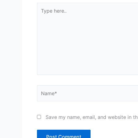
Type
here..
Name*
Save my name, email, and website in th