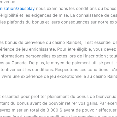
ienvenue
nization/zeusplay
nous examinons les conditions du bonus d
’éligibilité et les exigences de mise. La connaissance de ce
s les plafonds du bonus et leurs conséquences sur notre exp
des bonus de bienvenue du casino Rainbet, il est essentiel 
périence de jeu enrichissante. Pour être éligible, vous deve
s informations personnelles exactes lors de l’inscription ; to
 ans au Canada. De plus, le moyen de paiement utilisé peut i
attentivement les conditions. Respectons ces conditions : c’
vivre une expérience de jeu exceptionnelle au casino Rainb
 essentiel pour profiter pleinement du bonus de bienvenue 
tant du bonus avant de pouvoir retirer vos gains. Par exe
rez miser un total de 3 000 $ avant de pouvoir effectuer u
e manière à remplir ces conditions ; les machines à sous c