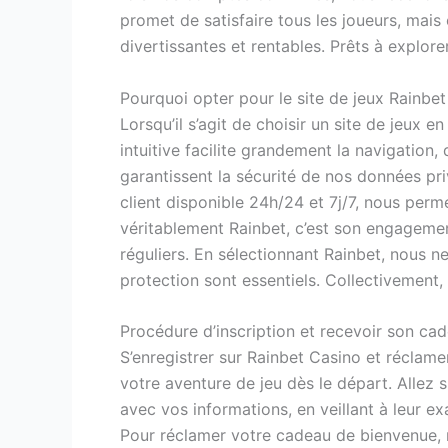
promet de satisfaire tous les joueurs, mai
divertissantes et rentables. Prêts à explore
Pourquoi opter pour le site de jeux Rainbet
Lorsqu’il s’agit de choisir un site de jeux en
intuitive facilite grandement la navigation
garantissent la sécurité de nos données pri
client disponible 24h/24 et 7j/7, nous perm
véritablement Rainbet, c’est son engagement
réguliers. En sélectionnant Rainbet, nous n
protection sont essentiels. Collectivement,
Procédure d’inscription et recevoir son ca
S’enregistrer sur Rainbet Casino et réclam
votre aventure de jeu dès le départ. Allez 
avec vos informations, en veillant à leur ex
Pour réclamer votre cadeau de bienvenue, r