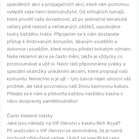
speciálních akcí a propagačních akcí, které vám pomohou
vylepšit vaše herní dobrodružství. Od strhujících turnajů,
které prověří vaše dovednosti, až po jedinečné tematické
večery plné radosti a nečekaných zážitků, uspokojíme
touhy každého hráče. Připojením se k nám dostanete
přístup k limitovaným bonusům, lákavým soutěžím a
dokonce i soutěžím, které mohou přinést bohatým výhram.
Naše reklamní akce se často mění, takže je vždycky co
prozkoumávat a užít si. Navíc rádi připomínáme svátky a
speciální okamžiky unikátními akcemi, které propojují naši
komunitu. Nenechte si je ujít – tyto šance nejen umocní váš
prožitek, ale také povznesou naši živou kasinovou kulturu.
Přidejte se k nám a přetvořte každou návštěvu kasina v
něco doopravdy pamětihodného!
Často kladené otázky
Jaké jsou náklady na VIP členství v kasinu Rich Royal?
Při uvažování o VIP členství se domníváme, že je nutné
pochopit přidružené výdaje. I když se specifické ceny