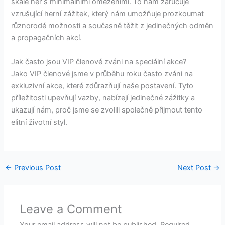
škále her s minimálními omezeními. To nám zaručuje
vzrušující herní zážitek, který nám umožňuje prozkoumat
různorodé možnosti a současně těžit z jedinečných odměn
a propagačních akcí.
Jak často jsou VIP členové zváni na speciální akce?
Jako VIP členové jsme v průběhu roku často zváni na
exkluzivní akce, které zdůrazňují naše postavení. Tyto
příležitosti upevňují vazby, nabízejí jedinečné zážitky a
ukazují nám, proč jsme se zvolili společně přijmout tento
elitní životní styl.
←
Previous Post
Next Post
→
Leave a Comment
Your email address will not be published.
Required