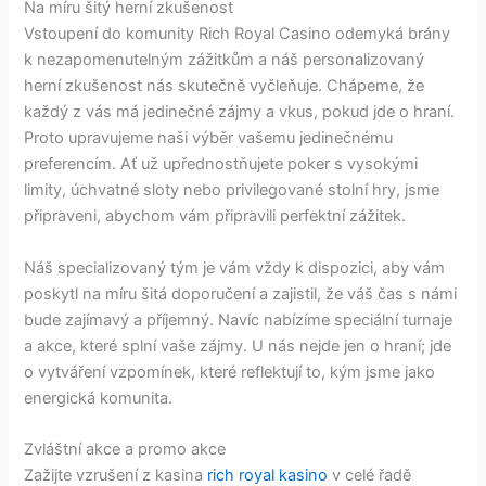
Na míru šitý herní zkušenost
Vstoupení do komunity Rich Royal Casino odemyká brány
k nezapomenutelným zážitkům a náš personalizovaný
herní zkušenost nás skutečně vyčleňuje. Chápeme, že
každý z vás má jedinečné zájmy a vkus, pokud jde o hraní.
Proto upravujeme naši výběr vašemu jedinečnému
preferencím. Ať už upřednostňujete poker s vysokými
limity, úchvatné sloty nebo privilegované stolní hry, jsme
připraveni, abychom vám připravili perfektní zážitek.
Náš specializovaný tým je vám vždy k dispozici, aby vám
poskytl na míru šitá doporučení a zajistil, že váš čas s námi
bude zajímavý a příjemný. Navíc nabízíme speciální turnaje
a akce, které splní vaše zájmy. U nás nejde jen o hraní; jde
o vytváření vzpomínek, které reflektují to, kým jsme jako
energická komunita.
Zvláštní akce a promo akce
Zažijte vzrušení z kasina
rich royal kasino
v celé řadě