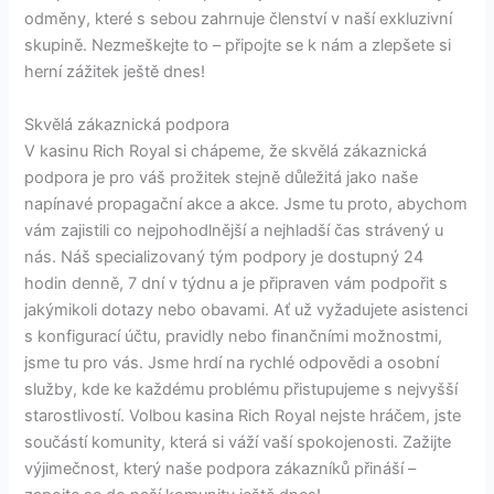
odměny, které s sebou zahrnuje členství v naší exkluzivní
skupině. Nezmeškejte to – připojte se k nám a zlepšete si
herní zážitek ještě dnes!
Skvělá zákaznická podpora
V kasinu Rich Royal si chápeme, že skvělá zákaznická
podpora je pro váš prožitek stejně důležitá jako naše
napínavé propagační akce a akce. Jsme tu proto, abychom
vám zajistili co nejpohodlnější a nejhladší čas strávený u
nás. Náš specializovaný tým podpory je dostupný 24
hodin denně, 7 dní v týdnu a je připraven vám podpořit s
jakýmikoli dotazy nebo obavami. Ať už vyžadujete asistenci
s konfigurací účtu, pravidly nebo finančními možnostmi,
jsme tu pro vás. Jsme hrdí na rychlé odpovědi a osobní
služby, kde ke každému problému přistupujeme s nejvyšší
starostlivostí. Volbou kasina Rich Royal nejste hráčem, jste
součástí komunity, která si váží vaší spokojenosti. Zažijte
výjimečnost, který naše podpora zákazníků přináší –