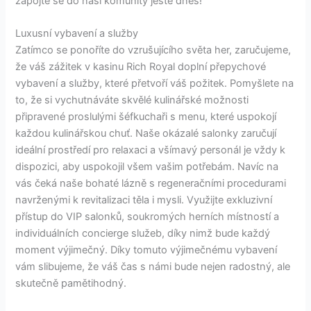
zapojte se do naší komunity ještě dnes!
Luxusní vybavení a služby
Zatímco se ponoříte do vzrušujícího světa her, zaručujeme,
že váš zážitek v kasinu Rich Royal doplní přepychové
vybavení a služby, které přetvoří váš požitek. Pomyšlete na
to, že si vychutnáváte skvělé kulinářské možnosti
připravené proslulými šéfkuchaři s menu, které uspokojí
každou kulinářskou chuť. Naše okázalé salonky zaručují
ideální prostředí pro relaxaci a všímavý personál je vždy k
dispozici, aby uspokojil všem vašim potřebám. Navíc na
vás čeká naše bohaté lázně s regeneračními procedurami
navrženými k revitalizaci těla i mysli. Využijte exkluzivní
přístup do VIP salonků, soukromých herních místností a
individuálních concierge služeb, díky nimž bude každý
moment výjimečný. Díky tomuto výjimečnému vybavení
vám slibujeme, že váš čas s námi bude nejen radostný, ale
skutečně pamětihodný.