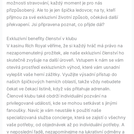
možnosti stravování, každý moment je pro nás
přizpůsobený. Ale to je jen špička ledovce; na ty, kteří
přijmou za své exkluzivní životní způsob, očekává další
překvapení. Jsi připravena poznat, co přijde dál?
Exkluzivní benefity členství v klubu
V kasinu Rich Royal věříme, že si každý hráč má právo na
nezapomenutelný prožitek, ale naše exkluzivní členství ho
skutečně zvyšuje na další úroveň. Vstupem k nám se vám
otevírá prostředí exkluzivních výhod, které vám usnadní
vylepšit vaše herní zážitky. Využijte výsadní přístup do
našich špičkových herních oblastí, takže vždy nebudete
čekat ve čekací listině, když vás přitahuje adrenalin.
Členové klubu také obdrží individuální pozvání na
privilegované události, kde se mohou setkávat s jinými
fanoušky. Navíc je vám neustále k použití naše
specializovaná služba concierge, která se zajistí o všechny
vaše potřeby, od objednávek až po individuální potřeby. A
v neposlední řadě, nezapomínejme na lukrativní odměny a