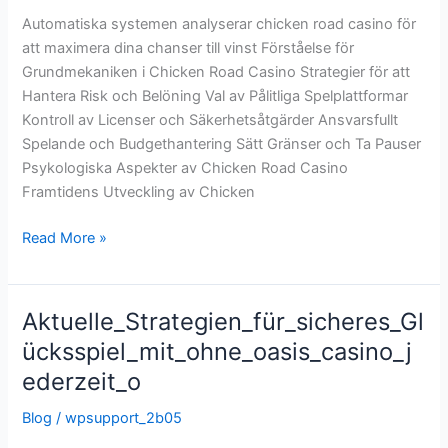
Automatiska systemen analyserar chicken road casino för
att maximera dina chanser till vinst Förståelse för
Grundmekaniken i Chicken Road Casino Strategier för att
Hantera Risk och Belöning Val av Pålitliga Spelplattformar
Kontroll av Licenser och Säkerhetsåtgärder Ansvarsfullt
Spelande och Budgethantering Sätt Gränser och Ta Pauser
Psykologiska Aspekter av Chicken Road Casino
Framtidens Utveckling av Chicken
Read More »
Aktuelle_Strategien_für_sicheres_Gl
Aktuelle_Strategien_für_sicheres_Glücksspiel_mit_ohne_oasis_
ücksspiel_mit_ohne_oasis_casino_j
ederzeit_o
Blog
/
wpsupport_2b05