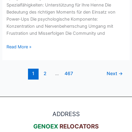
Spezialfähigkeiten: Unterstützung für Ihre Henne Die
Bedeutung des richtigen Moments für den Einsatz von
Power-Ups Die psychologische Komponente:
Konzentration und Nervenbeherrschung Umgang mit
Frustration und Misserfolgen Die Community und
Read More »
1
2
…
467
Next
→
ADDRESS
GENOEX
RELOCATORS