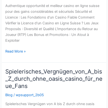
Authentique opportunité et meilleur casino en ligne suisse
pour des gains considérables et sécurisés Sécurité et
Licence : Les Fondations d'un Casino Fiable Comment
Vérifier la Licence d'un Casino en Ligne Suisse ? Les Jeux
Proposés : Diversité et Qualité L'Importance du Retour au
Joueur (RTP) Les Bonus et Promotions : Un Atout à
Exploiter
Read More »
Spielerisches_Vergnügen_von_A_bis
Spielerisches_Vergnügen_von_A_bis_Z_durch_ohne_oasis_cas
_Z_durch_ohne_oasis_casino_für_ne
ue_Fans
Blog
/
wpsupport_2b05
Spielerisches Vergnügen von A bis Z durch ohne oasis