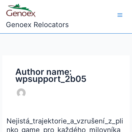
Skip
to
content
Genoex Relocators
Author name:
wpsupport_2b05
Nejistá_trajektorie_a_vzrušení_z_pli
Nejistá_trajektorie_a_vzrušení_z_plinko_game_pro_každého_mi
nko_game_pro_každého_milovníka_