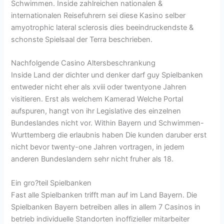
Schwimmen. Inside zahlreichen nationalen &
internationalen Reisefuhrern sei diese Kasino selber
amyotrophic lateral sclerosis dies beeindruckendste &
schonste Spielsaal der Terra beschrieben.
Nachfolgende Casino Altersbeschrankung
Inside Land der dichter und denker darf guy Spielbanken
entweder nicht eher als xviii oder twentyone Jahren
visitieren. Erst als welchem Kamerad Welche Portal
aufspuren, hangt von ihr Legislative des einzelnen
Bundeslandes nicht vor. Within Bayern und Schwimmen-
Wurttemberg die erlaubnis haben Die kunden daruber erst
nicht bevor twenty-one Jahren vortragen, in jedem
anderen Bundeslandern sehr nicht fruher als 18.
Ein gro?teil Spielbanken
Fast alle Spielbanken trifft man auf im Land Bayern. Die
Spielbanken Bayern betreiben alles in allem 7 Casinos in
betrieb individuelle Standorten inoffizieller mitarbeiter